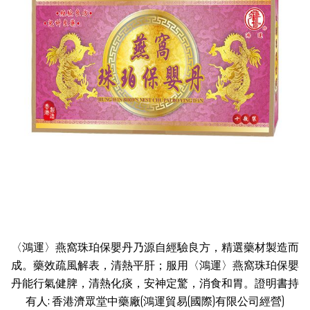
〈鴻運〉燕窩珠珀保嬰丹乃源自經驗良方，精選藥材製造而
成。藥效疏風解表，清熱平肝；服用〈鴻運〉燕窩珠珀保嬰
丹能行氣健脾，清熱化痰，安神定驚，消食和胃。證明書持
有人: 香港濟眾堂中藥廠(鴻運貿易(國際)有限公司經營)